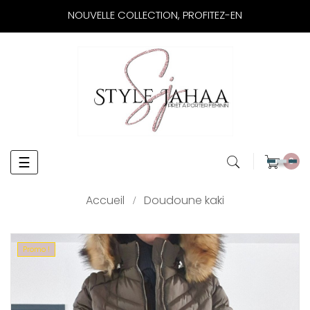
NOUVELLE COLLECTION, PROFITEZ-EN
Basculer
☰
0
la
navigation
Accueil
Doudoune kaki
Promo !