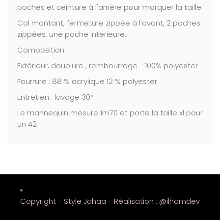
poches et ceinture à l'arrière pour marquer la taille.
Col montant, fermeture zippée à l'avant, 2 poches
zippées, une poche intérieure.
Composition :
Extérieur, doublure , rembourrage : 100% polyester
Fourrure : 88 % acrylique 12 % polyester
Entretien : lavage 30°
Le mannequin mesure 1m70 et porte la taille xl pour
un 42
Copyright - Style Jahaa -
Réalisation : @ilhamdev